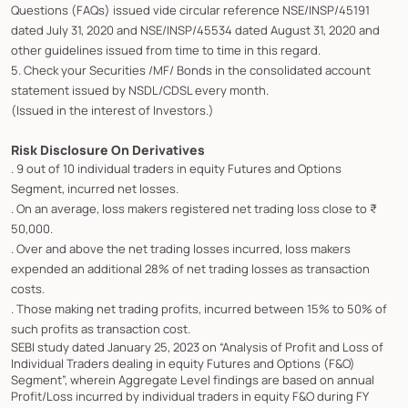
Questions (FAQs) issued vide circular reference NSE/INSP/45191
dated July 31, 2020 and NSE/INSP/45534 dated August 31, 2020 and
other guidelines issued from time to time in this regard.
5. Check your Securities /MF/ Bonds in the consolidated account
statement issued by NSDL/CDSL every month.
(Issued in the interest of Investors.)
Risk Disclosure On Derivatives
. 9 out of 10 individual traders in equity Futures and Options
Segment, incurred net losses.
. On an average, loss makers registered net trading loss close to ₹
50,000.
. Over and above the net trading losses incurred, loss makers
expended an additional 28% of net trading losses as transaction
costs.
. Those making net trading profits, incurred between 15% to 50% of
such profits as transaction cost.
SEBI study dated January 25, 2023 on “Analysis of Profit and Loss of
Individual Traders dealing in equity Futures and Options (F&O)
Segment”, wherein Aggregate Level findings are based on annual
Profit/Loss incurred by individual traders in equity F&O during FY