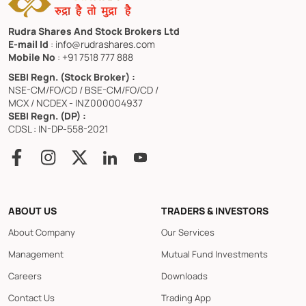
Rudra Shares And Stock Brokers Ltd
E-mail Id
: info@rudrashares.com
Mobile No
: +91 7518 777 888
SEBI Regn. (Stock Broker) :
NSE-CM/FO/CD / BSE-CM/FO/CD /
MCX / NCDEX - INZ000004937
SEBI Regn. (DP) :
CDSL : IN-DP-558-2021
ABOUT US
TRADERS & INVESTORS
About Company
Our Services
Management
Mutual Fund Investments
Careers
Downloads
Contact Us
Trading App