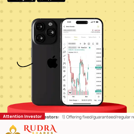
Attention Investor
ts for Retail Investors:
1)
Offering fixed/guaranteed/regular returns