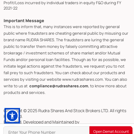
Profit/Loss incurred by individual traders in equity F&O during FY
2021-22
Important Message
This is to inform that, many instances were reported by general
public where fraudsters are cheating general public by misusing our
brand name RUDRA SHARES. The fraudsters are luring the general
public to transfer them money by falsely committing attractive
brokerage / investment schemes of share market and/or Mutual
Funds and/or personal loan facilities. Though as for as possible, we
initiate legal actions against the fraudsters, we request you to not
fall prey to such fraudsters. You can check about our products and
services by visiting our website www.rudrashares.com. You can also
write to us at
compliance@rudrashares.com
, to know more about
products and services.
Copyright © 2025 Rudra Shares And Stock Brokers LTD. All rights
Reserved.
Designed, Developed and Maintained by
CMOTS InfoTech (ISO 9001:2015 & ISO/IEC 27001:2022 Certified)
Open Demat Account