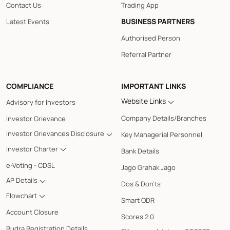
Contact Us
Trading App
BUSINESS PARTNERS
Latest Events
Authorised Person
Referral Partner
COMPLIANCE
IMPORTANT LINKS
Website Links
Advisory for Investors
Company Details/Branches
Investor Grievance
Investor Grievances Disclosure
Key Managerial Personnel
Investor Charter
Bank Details
e-Voting - CDSL
Jago Grahak Jago
AP Details
Dos & Don'ts
Flowchart
Smart ODR
Account Closure
Scores 2.0
Rudra Registration Details