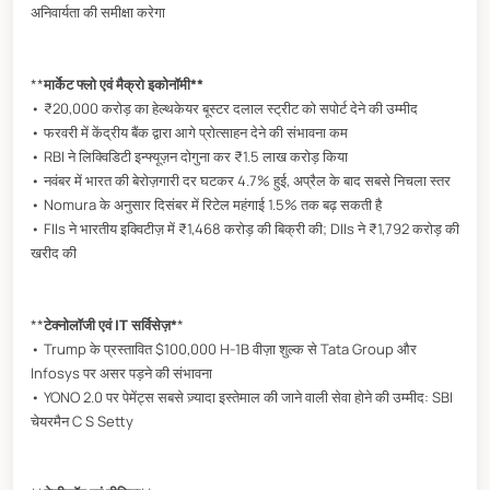
अनिवार्यता की समीक्षा करेगा
**
मार्केट फ्लो एवं मैक्रो इकोनॉमी**
• ₹20,000 करोड़ का हेल्थकेयर बूस्टर दलाल स्ट्रीट को सपोर्ट देने की उम्मीद
• फरवरी में केंद्रीय बैंक द्वारा आगे प्रोत्साहन देने की संभावना कम
• RBI ने लिक्विडिटी इन्फ्यूज़न दोगुना कर ₹1.5 लाख करोड़ किया
• नवंबर में भारत की बेरोज़गारी दर घटकर 4.7% हुई, अप्रैल के बाद सबसे निचला स्तर
• Nomura के अनुसार दिसंबर में रिटेल महंगाई 1.5% तक बढ़ सकती है
• FIIs ने भारतीय इक्विटीज़ में ₹1,468 करोड़ की बिक्री की; DIIs ने ₹1,792 करोड़ की
खरीद की
**
टेक्नोलॉजी एवं IT सर्विसेज़*
*
• Trump के प्रस्तावित $100,000 H-1B वीज़ा शुल्क से Tata Group और
Infosys पर असर पड़ने की संभावना
• YONO 2.0 पर पेमेंट्स सबसे ज़्यादा इस्तेमाल की जाने वाली सेवा होने की उम्मीद: SBI
चेयरमैन C S Setty