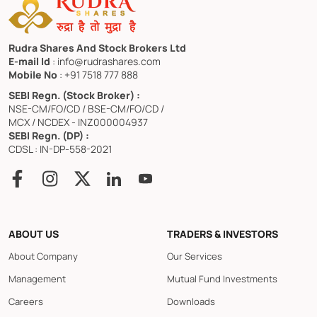
Rudra Shares And Stock Brokers Ltd
E-mail Id
: info@rudrashares.com
Mobile No
: +91 7518 777 888
SEBI Regn. (Stock Broker) :
NSE-CM/FO/CD / BSE-CM/FO/CD /
MCX / NCDEX - INZ000004937
SEBI Regn. (DP) :
CDSL : IN-DP-558-2021
ABOUT US
TRADERS & INVESTORS
About Company
Our Services
Management
Mutual Fund Investments
Careers
Downloads