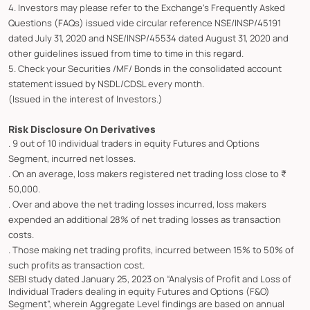
4. Investors may please refer to the Exchange's Frequently Asked
Questions (FAQs) issued vide circular reference NSE/INSP/45191
dated July 31, 2020 and NSE/INSP/45534 dated August 31, 2020 and
other guidelines issued from time to time in this regard.
5. Check your Securities /MF/ Bonds in the consolidated account
statement issued by NSDL/CDSL every month.
(Issued in the interest of Investors.)
Risk Disclosure On Derivatives
. 9 out of 10 individual traders in equity Futures and Options
Segment, incurred net losses.
. On an average, loss makers registered net trading loss close to ₹
50,000.
. Over and above the net trading losses incurred, loss makers
expended an additional 28% of net trading losses as transaction
costs.
. Those making net trading profits, incurred between 15% to 50% of
such profits as transaction cost.
SEBI study dated January 25, 2023 on “Analysis of Profit and Loss of
Individual Traders dealing in equity Futures and Options (F&O)
Segment”, wherein Aggregate Level findings are based on annual