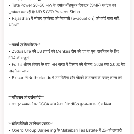
• Tata Power 20–50 MW के स्मॉल मॉड्यूलर रिएक्टर (SMR) प्लांट्स का
मूल्यांकन कर रही है: MD & CEO Praveer Sinha
• Rajasthan में सोलर प्रोजेक्ट को निकासी (evacuation) की कोई बाधा नहीं:
ACME
**
फार्मा एवं हेल्थकेयर
**
• Zydus Life की US इकाई को Menkes रोग की दवा के पुनः सबमिशन के लिए
FDA की मंज़ूरी
• Fortis ओपन ऑफर के बाद IHH भारत में विस्तार की योजना, 2028 तक 2,000 बेड
जोड़ने का लक्ष्य
• Biocon ने Netherlands में डायबिटीज़ और मोटापे के इलाज की दवाएं लॉन्च कीं
**
एविएशन एवं ट्रांसपोर्ट
**
• फ्लाइट व्यवधानों पर DGCA जांच पैनल ने IndiGo मुख्यालय का दौरा किया
**
हॉस्पिटैलिटी एवं रियल एस्टेट
**
• Oberoi Group Darjeeling के Makaibari Tea Estate में 25-की लग्ज़री