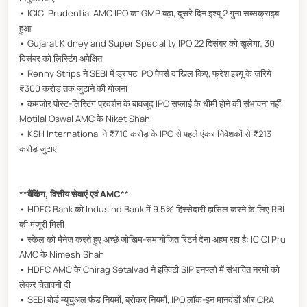
• ICICI Prudential AMC IPO का GMP बढ़ा, दूसरे दिन इश्यू 2 गुना सब्सक्राइब
हुआ
• Gujarat Kidney and Super Speciality IPO 22 दिसंबर को खुलेगा; 30
दिसंबर को लिस्टिंग अपेक्षित
• Renny Strips ने SEBI में ड्राफ्ट IPO पेपर्स दाखिल किए, फ्रेश इश्यू के ज़रिये
₹300 करोड़ तक जुटाने की योजना
• कमजोर पोस्ट-लिस्टिंग प्रदर्शन के बावजूद IPO सप्लाई के धीमी होने की संभावना नहीं:
Motilal Oswal AMC के Niket Shah
• KSH International ने ₹710 करोड़ के IPO से पहले एंकर निवेशकों से ₹213
करोड़ जुटाए
**
बैंकिंग, वित्तीय सेवाएं एवं AMC
**
• HDFC Bank को IndusInd Bank में 9.5% हिस्सेदारी हासिल करने के लिए RBI
की मंज़ूरी मिली
• स्केल को मैनेज करते हुए अच्छे जोखिम-समायोजित रिटर्न देना अहम रहा है: ICICI Pru
AMC के Nimesh Shah
• HDFC AMC के Chirag Setalvad ने इक्विटी SIP इनफ्लो में संभावित नरमी को
लेकर चेतावनी दी
• SEBI बोर्ड म्यूचुअल फंड नियमों, ब्रोकर नियमों, IPO लॉक-इन मानदंडों और CRA