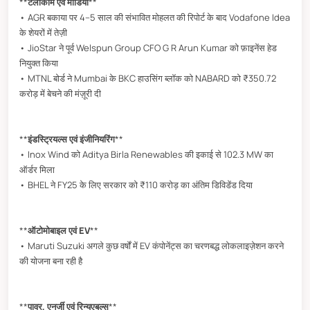
**
टेलीकॉम एवं मीडिया
**
• AGR बकाया पर 4–5 साल की संभावित मोहलत की रिपोर्ट के बाद Vodafone Idea
के शेयरों में तेज़ी
• JioStar ने पूर्व Welspun Group CFO G R Arun Kumar को फ़ाइनेंस हेड
नियुक्त किया
• MTNL बोर्ड ने Mumbai के BKC हाउसिंग ब्लॉक को NABARD को ₹350.72
करोड़ में बेचने की मंज़ूरी दी
**
इंडस्ट्रियल्स एवं इंजीनियरिंग
**
• Inox Wind को Aditya Birla Renewables की इकाई से 102.3 MW का
ऑर्डर मिला
• BHEL ने FY25 के लिए सरकार को ₹110 करोड़ का अंतिम डिविडेंड दिया
**
ऑटोमोबाइल एवं EV
**
• Maruti Suzuki अगले कुछ वर्षों में EV कंपोनेंट्स का चरणबद्ध लोकलाइज़ेशन करने
की योजना बना रही है
**
पावर, एनर्जी एवं रिन्यूएबल्स
**