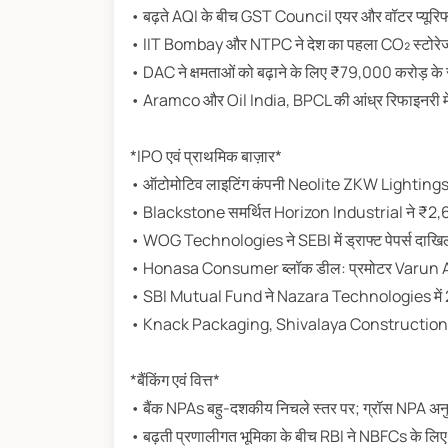
• बढ़ते AQI के बीच GST Council एयर और वॉटर प्यूरि
• IIT Bombay और NTPC ने देश का पहला CO₂ स्टोरेज ट
• DAC ने क्षमताओं को बढ़ाने के लिए ₹79,000 करोड़ के रक्ष
• Aramco और Oil India, BPCL की आंध्र रिफाइनरी में हि
*IPO एवं प्राथमिक बाज़ार*
• ऑटोमोटिव लाइटिंग कंपनी Neolite ZKW Lightings 
• Blackstone समर्थित Horizon Industrial ने ₹2,600
• WOG Technologies ने SEBI में ड्राफ्ट पेपर्स दाखिल
• Honasa Consumer ब्लॉक डील: प्रमोटर Varun Alagh 
• SBI Mutual Fund ने Nazara Technologies में 2.4
• Knack Packaging, Shivalaya Construction समेत 
*बैंकिंग एवं वित्त*
• बैंक NPAs बहु-दशकीय निचले स्तर पर; ग्रॉस NPA अन
• बढ़ती प्रणालीगत भूमिका के बीच RBI ने NBFCs के लिए