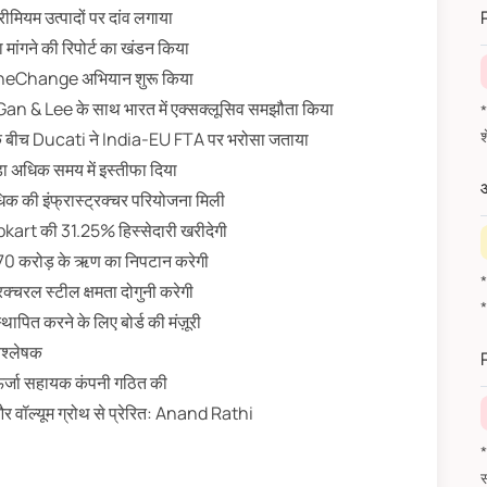
ीमियम उत्पादों पर दांव लगाया
मांगने की रिपोर्ट का खंडन किया
eTheChange अभियान शुरू किया
िए Gan & Lee के साथ भारत में एक्सक्लूसिव समझौता किया
*वित
े बीच Ducati ने India-EU FTA पर भरोसा जताया
 अधिक समय में इस्तीफा दिया
औ
िक की इंफ्रास्ट्रक्चर परियोजना मिली
art की 31.25% हिस्सेदारी खरीदेगी
 करोड़ के ऋण का निपटान करेगी
्चरल स्टील क्षमता दोगुनी करेगी
पित करने के लिए बोर्ड की मंज़ूरी
श्लेषक
्जा सहायक कंपनी गठित की
 और वॉल्यूम ग्रोथ से प्रेरित: Anand Rathi
*वित