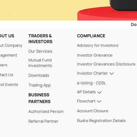
Dos and Don’
OUT US
TRADERS &
COMPLIANCE
INVESTORS
ut Company
Advisory for Investors
Our Services
agement
Investor Grievance
Mutual Fund
Investor Grievances Disclosure
eers
Investments
Investor Charter
tact Us
Downloads
e-Voting - CDSL
est Events
Trading App
AP Details
BUSINESS
Flowchart
PARTNERS
Account Closure
Authorised Person
Rudra Registration Details
Referral Partner