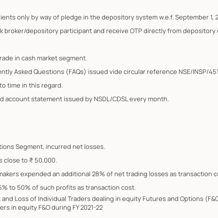
lients only by way of pledge in the depository system w.e.f. September 1, 
k broker/depository participant and receive OTP directly from depository
trade in cash market segment.
ently Asked Questions (FAQs) issued vide circular reference NSE/INSP/45
o time in this regard.
ated account statement issued by NSDL/CDSL every month.
Options Segment, incurred net losses.
s close to ₹ 50,000.
 makers expended an additional 28% of net trading losses as transaction c
5% to 50% of such profits as transaction cost.
it and Loss of Individual Traders dealing in equity Futures and Options (
ers in equity F&O during FY 2021-22