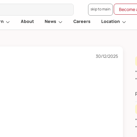
skip to main
Become a
rn
About
News
Careers
Location
30/12/2025