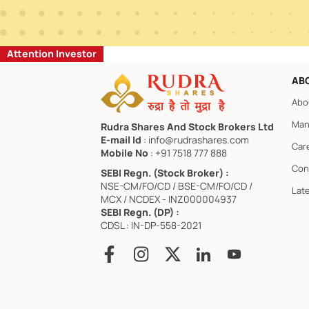
Attention Investor
AB
Abo
Man
Rudra Shares And Stock Brokers Ltd
E-mail Id
: info@rudrashares.com
Car
Mobile No
: +91 7518 777 888
Con
SEBI Regn. (Stock Broker) :
NSE-CM/FO/CD / BSE-CM/FO/CD /
Lat
MCX / NCDEX - INZ000004937
SEBI Regn. (DP) :
CDSL : IN-DP-558-2021