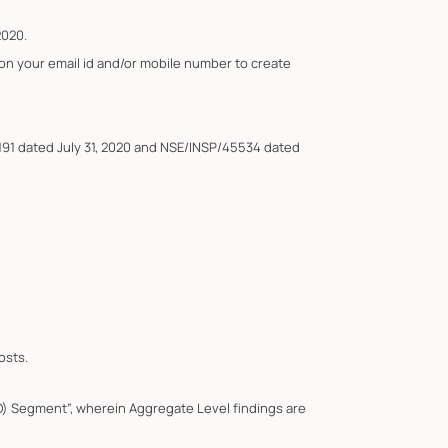
2020.
 on your email id and/or mobile number to create
191 dated July 31, 2020 and NSE/INSP/45534 dated
osts.
F&O) Segment”, wherein Aggregate Level findings are