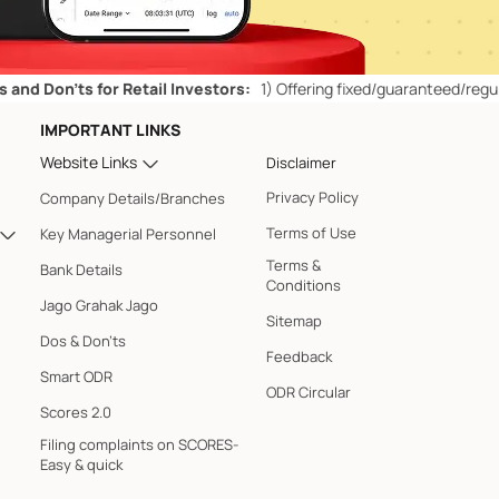
ts for Retail Investors:
1)
Offering fixed/guaranteed/regular returns
IMPORTANT LINKS
Website Links
Disclaimer
Privacy Policy
Company Details/Branches
Terms of Use
Key Managerial Personnel
Terms &
Bank Details
Conditions
Jago Grahak Jago
Sitemap
Dos & Don'ts
Feedback
Smart ODR
ODR Circular
Scores 2.0
Filing complaints on SCORES-
Easy & quick