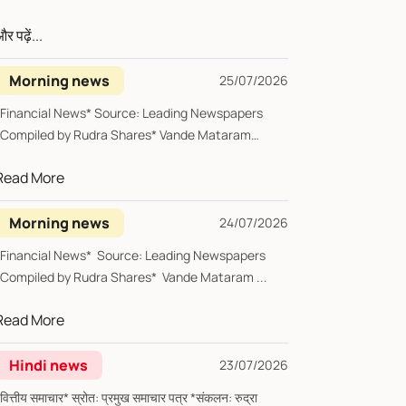
र पढ़ें...
Morning news
25/07/2026
*Financial News* Source: Leading Newspapers
*Compiled by Rudra Shares* Vande Mataram
Saturday, ...
Read More
Morning news
24/07/2026
*Financial News* Source: Leading Newspapers
*Compiled by Rudra Shares* Vande Mataram ...
Read More
Hindi news
23/07/2026
्तीय समाचार* स्रोत: प्रमुख समाचार पत्र *संकलन: रुद्रा