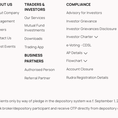
OUT US
TRADERS &
COMPLIANCE
INVESTORS
ut Company
Advisory for Investors
Our Services
agement
Investor Grievance
Mutual Fund
Investor Grievances Disclosure
eers
Investments
Investor Charter
tact Us
Downloads
e-Voting - CDSL
est Events
Trading App
AP Details
BUSINESS
Flowchart
PARTNERS
Account Closure
Authorised Person
Rudra Registration Details
Referral Partner
lients only by way of pledge in the depository system w.e.f. September 1, 
k broker/depository participant and receive OTP directly from depository