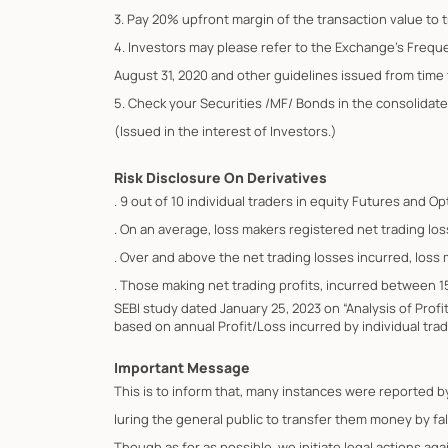
3. Pay 20% upfront margin of the transaction value to 
4. Investors may please refer to the Exchange's Frequ
August 31, 2020 and other guidelines issued from time t
5. Check your Securities /MF/ Bonds in the consolid
(Issued in the interest of Investors.)
Risk Disclosure On Derivatives
. 9 out of 10 individual traders in equity Futures and 
. On an average, loss makers registered net trading los
. Over and above the net trading losses incurred, loss
. Those making net trading profits, incurred between 1
SEBI study dated January 25, 2023 on “Analysis of Prof
based on annual Profit/Loss incurred by individual trad
Important Message
This is to inform that, many instances were reported 
luring the general public to transfer them money by fa
Though as for as possible, we initiate legal actions ag