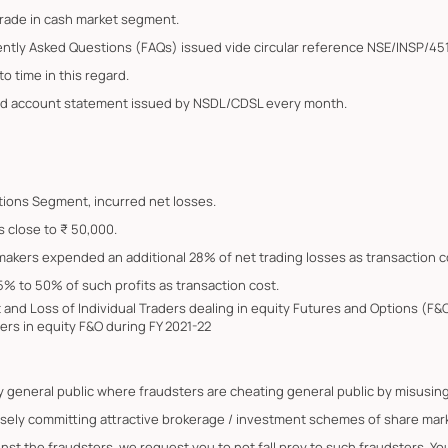
trade in cash market segment.
ently Asked Questions (FAQs) issued vide circular reference NSE/INSP/45
o time in this regard.
ated account statement issued by NSDL/CDSL every month.
Options Segment, incurred net losses.
s close to ₹ 50,000.
 makers expended an additional 28% of net trading losses as transaction c
5% to 50% of such profits as transaction cost.
it and Loss of Individual Traders dealing in equity Futures and Options (
ers in equity F&O during FY 2021-22
by general public where fraudsters are cheating general public by misus
lsely committing attractive brokerage / investment schemes of share marke
ainst the fraudsters, we request you to not fall prey to such fraudsters. 