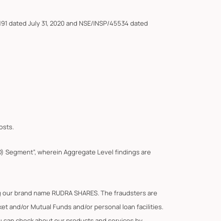
191 dated July 31, 2020 and NSE/INSP/45534 dated
osts.
F&O) Segment”, wherein Aggregate Level findings are
ing our brand name RUDRA SHARES. The fraudsters are
t and/or Mutual Funds and/or personal loan facilities.
You can check about our products and services by