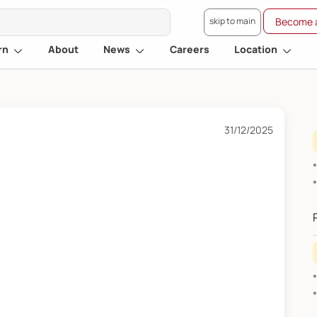
skip to main
Become a
rn
About
News
Careers
Location
31/12/2025