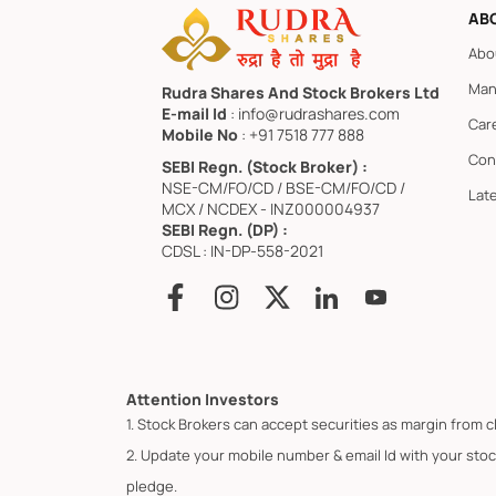
AB
Abo
Man
Rudra Shares And Stock Brokers Ltd
E-mail Id
: info@rudrashares.com
Car
Mobile No
: +91 7518 777 888
Con
SEBI Regn. (Stock Broker) :
NSE-CM/FO/CD / BSE-CM/FO/CD /
Lat
MCX / NCDEX - INZ000004937
SEBI Regn. (DP) :
CDSL : IN-DP-558-2021
Attention Investors
1. Stock Brokers can accept securities as margin from c
2. Update your mobile number & email Id with your stoc
pledge.