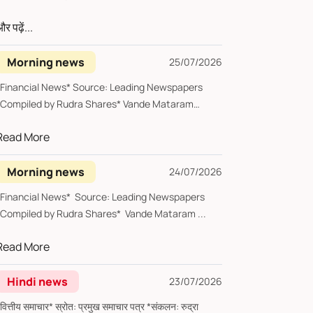
र पढ़ें...
Morning news
25/07/2026
*Financial News* Source: Leading Newspapers
*Compiled by Rudra Shares* Vande Mataram
Saturday, ...
Read More
Morning news
24/07/2026
*Financial News* Source: Leading Newspapers
*Compiled by Rudra Shares* Vande Mataram ...
Read More
Hindi news
23/07/2026
्तीय समाचार* स्रोत: प्रमुख समाचार पत्र *संकलन: रुद्रा