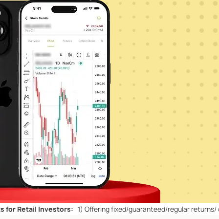
il Investors:
1)
Offering fixed/guaranteed/regular returns/ capital pr