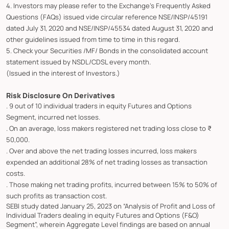
4. Investors may please refer to the Exchange's Frequently Asked
Questions (FAQs) issued vide circular reference NSE/INSP/45191
dated July 31, 2020 and NSE/INSP/45534 dated August 31, 2020 and
other guidelines issued from time to time in this regard.
5. Check your Securities /MF/ Bonds in the consolidated account
statement issued by NSDL/CDSL every month.
(Issued in the interest of Investors.)
Risk Disclosure On Derivatives
. 9 out of 10 individual traders in equity Futures and Options
Segment, incurred net losses.
. On an average, loss makers registered net trading loss close to ₹
50,000.
. Over and above the net trading losses incurred, loss makers
expended an additional 28% of net trading losses as transaction
costs.
. Those making net trading profits, incurred between 15% to 50% of
such profits as transaction cost.
SEBI study dated January 25, 2023 on “Analysis of Profit and Loss of
Individual Traders dealing in equity Futures and Options (F&O)
Segment”, wherein Aggregate Level findings are based on annual