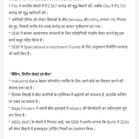
* FIIs ने भारतीय शेयरों में ₹3,367 करोड़ की शुद्ध बिक्री की, जबकि DIIs ने ₹3,701
करोड़ की शुद्ध खरीदारी की।
* अमेरिकी टैरिफ को लेकर चिंताओं के बीच Sensex और Nifty लगभग 1% गिरकर
बंद हुए, जिससे करीब ₹8 लाख करोड़ का बाजार पूंजीकरण घट गया।
* SEBI ने बाजार अवसंरचना संस्थानों के लिए प्रौद्योगिकी रोडमैप तैयार करने हेतु एक
कार्य समूह गठित किया है।
* SEBI ने Specialised Investment Funds के लिए अनुपालन रिपोर्टिंग मानदंड
भी जारी किए हैं।
*
बैंकिंग, वित्तीय सेवाएं एवं बीमा
*
* IndusInd Bank बेहतर कॉरपोरेट गवर्नेंस के लिए अपने बोर्ड का विस्तार करने की
योजना बना रहा है।
* दिसंबर तिमाही में बीमा कंपनियों के प्रीमियम में बढ़ोतरी की संभावना है, हालांकि मार्जिन
पर दबाव रह सकता है।
* Bajaj Finserv ने अपनी बीमा इकाइयों में Allianz की हिस्सेदारी का अधिग्रहण पूरा
कर लिया है।
* ABSL AMC के शेयरों में गिरावट आई, जब SEBI ने आरोप लगाया कि BofA ने 2024
की शेयर बिक्री में इनसाइडर ट्रेडिंग नियमों का उल्लंघन किया।