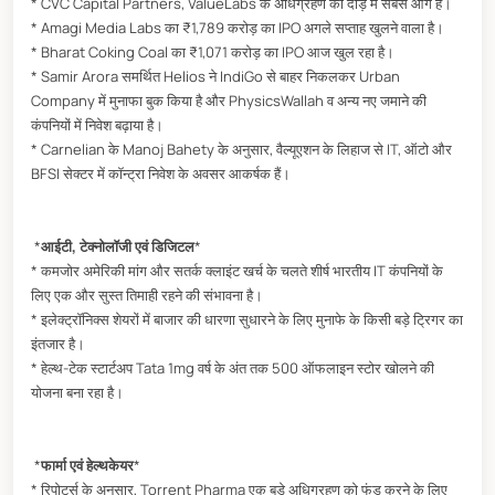
* CVC Capital Partners, ValueLabs के अधिग्रहण की दौड़ में सबसे आगे है।
* Amagi Media Labs का ₹1,789 करोड़ का IPO अगले सप्ताह खुलने वाला है।
* Bharat Coking Coal का ₹1,071 करोड़ का IPO आज खुल रहा है।
* Samir Arora समर्थित Helios ने IndiGo से बाहर निकलकर Urban
Company में मुनाफा बुक किया है और PhysicsWallah व अन्य नए जमाने की
कंपनियों में निवेश बढ़ाया है।
* Carnelian के Manoj Bahety के अनुसार, वैल्यूएशन के लिहाज से IT, ऑटो और
BFSI सेक्टर में कॉन्ट्रा निवेश के अवसर आकर्षक हैं।
*
आईटी, टेक्नोलॉजी एवं डिजिटल
*
* कमजोर अमेरिकी मांग और सतर्क क्लाइंट खर्च के चलते शीर्ष भारतीय IT कंपनियों के
लिए एक और सुस्त तिमाही रहने की संभावना है।
* इलेक्ट्रॉनिक्स शेयरों में बाजार की धारणा सुधारने के लिए मुनाफे के किसी बड़े ट्रिगर का
इंतजार है।
* हेल्थ-टेक स्टार्टअप Tata 1mg वर्ष के अंत तक 500 ऑफलाइन स्टोर खोलने की
योजना बना रहा है।
*
फार्मा एवं हेल्थकेयर
*
* रिपोर्ट्स के अनुसार, Torrent Pharma एक बड़े अधिग्रहण को फंड करने के लिए