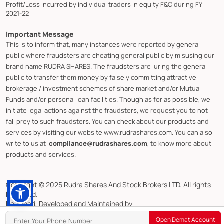
Profit/Loss incurred by individual traders in equity F&O during FY
2021-22
Important Message
This is to inform that, many instances were reported by general
public where fraudsters are cheating general public by misusing our
brand name RUDRA SHARES. The fraudsters are luring the general
public to transfer them money by falsely committing attractive
brokerage / investment schemes of share market and/or Mutual
Funds and/or personal loan facilities. Though as for as possible, we
initiate legal actions against the fraudsters, we request you to not
fall prey to such fraudsters. You can check about our products and
services by visiting our website www.rudrashares.com. You can also
write to us at
compliance@rudrashares.com
, to know more about
products and services.
Copyright © 2025 Rudra Shares And Stock Brokers LTD. All rights
Reserved.
Designed, Developed and Maintained by
CMOTS InfoTech (ISO 9001:2015 & ISO/IEC 27001:2022 Certified)
Open Demat Account