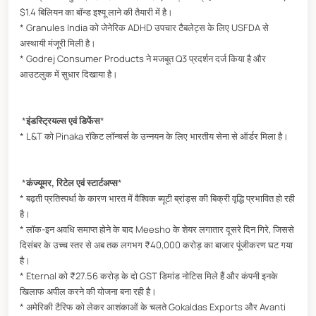
$1.4 बिलियन का बॉन्ड इश्यू लाने की तैयारी में है।
* Granules India को जेनेरिक ADHD उपचार टैबलेट्स के लिए USFDA से
अस्थायी मंजूरी मिली है।
* Godrej Consumer Products ने मजबूत Q3 प्रदर्शन दर्ज किया है और
आउटलुक में सुधार दिखाया है।
*
इंडस्ट्रियल्स एवं डिफेंस
*
* L&T को Pinaka रॉकेट लॉन्चर्स के उन्नयन के लिए भारतीय सेना से ऑर्डर मिला है।
*
कंज्यूमर, रिटेल एवं स्टार्टअप्स
*
* बढ़ती प्रतिस्पर्धा के कारण भारत में वैश्विक ब्यूटी ब्रांड्स की बिक्री वृद्धि प्रभावित हो रही
है।
* लॉक-इन अवधि समाप्त होने के बाद Meesho के शेयर लगातार दूसरे दिन गिरे, जिससे
दिसंबर के उच्च स्तर से अब तक लगभग ₹40,000 करोड़ का बाजार पूंजीकरण घट गया
है।
* Eternal को ₹27.56 करोड़ के दो GST डिमांड नोटिस मिले हैं और कंपनी इनके
खिलाफ अपील करने की योजना बना रही है।
* अमेरिकी टैरिफ को लेकर आशंकाओं के चलते Gokaldas Exports और Avanti