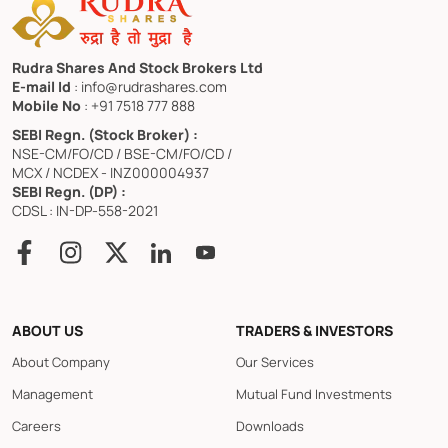
Rudra Shares And Stock Brokers Ltd
E-mail Id
: info@rudrashares.com
Mobile No
: +91 7518 777 888
SEBI Regn. (Stock Broker) :
NSE-CM/FO/CD / BSE-CM/FO/CD /
MCX / NCDEX - INZ000004937
SEBI Regn. (DP) :
CDSL : IN-DP-558-2021
ABOUT US
TRADERS & INVESTORS
About Company
Our Services
Management
Mutual Fund Investments
Careers
Downloads