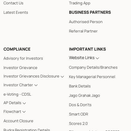
Contact Us
Trading App
BUSINESS PARTNERS
Latest Events
Authorised Person
Referral Partner
COMPLIANCE
IMPORTANT LINKS
Website Links
Advisory for Investors
Company Details/Branches
Investor Grievance
Investor Grievances Disclosure
Key Managerial Personnel
Investor Charter
Bank Details
e-Voting - CDSL
Jago Grahak Jago
AP Details
Dos & Don'ts
Flowchart
Smart ODR
Account Closure
Scores 2.0
Rudra Registration Details