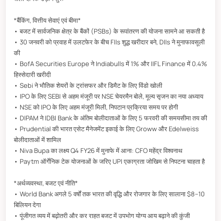
*बैंकिंग, वित्तीय सेवाएं एवं बीमा*
• बजट में सार्वजनिक क्षेत्र के बैंकों (PSBs) के रूपांतरण की योजना सामने आ सकती है
• 30 जनवरी को प्रवाह में उलटफेर के बीच FIIs शुद्ध खरीदार बने, DIIs ने मुनाफावसूली
की
• BofA Securities Europe ने Indiabulls में 1% और IIFL Finance में 0.4%
हिस्सेदारी खरीदी
• Sebi ने भौतिक शेयरों के ट्रांसफर और डिमैट के लिए विंडो खोली
• IPO के लिए SEBI से अहम मंजूरी पर NSE चेयरमैन बोले, मूल्य सृजन का नया अध्याय
• NSE को IPO के लिए अहम मंजूरी मिली, निपटान प्रक्रिया समय पर होगी
• DIPAM ने IDBI Bank के अंतिम बोलीदाताओं के लिए 5 फरवरी की समयसीमा तय की
• Prudential की भारत एसेट मैनेजमेंट इकाई के लिए Groww और Edelweiss
बोलीदाताओं में शामिल
• Niva Bupa का लक्ष्य Q4 FY26 में मुनाफे में आना: CFO महेंद्र विश्वनाथ
• Paytm ऑर्गेनिक टेक योजनाओं के जरिए UPI एकाग्रता जोखिम से निपटना चाहता है
*अर्थव्यवस्था, बजट एवं नीति*
• World Bank अगले 5 वर्षों तक भारत की वृद्धि और रोजगार के लिए सालाना $8–10
बिलियन देगा
• पूंजीगत व्यय में बढ़ोतरी और कर राहत बजट में उपभोग योग्य आय बढ़ाने की कुंजी