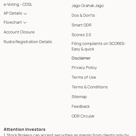
e-Voting - CDSL
Jago Grahak Jago
AP Details
Dos & Don'ts
Flowchart
Smart ODR
Account Closure
Scores 2.0
Rudra Registration Details
Filing complaints on SCORES-
Easy & quick
Disclaimer
Privacy Policy
Terms of Use
Terms & Conditions
Sitemap
Feedback
ODR Circular
Attention Investors
1. Stock Brokers can accept securities as margin from clients only by