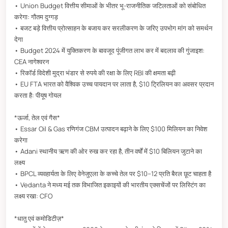
• Union Budget वित्तीय सीमाओं के भीतर भू-राजनीतिक जटिलताओं को संबोधित
करेगा: गौतम दुग्गड़
• बजट बड़े वित्तीय प्रोत्साहन के बजाय कर सरलीकरण के जरिए उपभोग मांग को समर्थन
देगा
• Budget 2024 में युक्तिकरण के बावजूद पूंजीगत लाभ कर में बदलाव की गुंजाइश:
CEA नागेश्वरन
• रिकॉर्ड विदेशी मुद्रा भंडार से रुपये की रक्षा के लिए RBI की क्षमता बढ़ी
• EU FTA भारत को वैश्विक उच्च पायदान पर लाता है, $10 ट्रिलियन का अवसर प्रदान
करता है: पीयूष गोयल
*ऊर्जा, तेल एवं गैस*
• Essar Oil & Gas रणिगंज CBM उत्पादन बढ़ाने के लिए $100 मिलियन का निवेश
करेगा
• Adani स्थानीय ऋण की ओर रुख कर रहा है, तीन वर्षों में $10 बिलियन जुटाने का
लक्ष्य
• BPCL व्यवहार्यता के लिए वेनेजुएला के कच्चे तेल पर $10–12 प्रति बैरल छूट चाहता है
• Vedanta ने मध्य मई तक विभाजित इकाइयों की भारतीय एक्सचेंजों पर लिस्टिंग का
लक्ष्य रखा: CFO
*धातु एवं कमोडिटीज़*