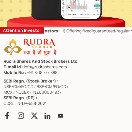
Attention Investor
’ts for Retail Investors:
1)
Offering fixed/guaranteed/regular return
Rudra Shares And Stock Brokers Ltd
E-mail Id
: info@rudrashares.com
Mobile No
: +91 7518 777 888
SEBI Regn. (Stock Broker) :
NSE-CM/FO/CD / BSE-CM/FO/CD /
MCX / NCDEX - INZ000004937
SEBI Regn. (DP) :
CDSL : IN-DP-558-2021