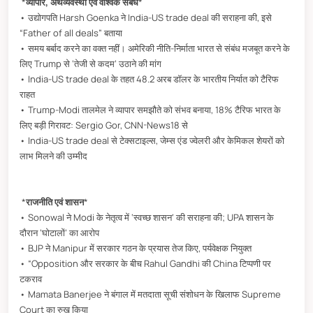
*
व्यापार, अर्थव्यवस्था एवं वैश्विक संबंध
*
• उद्योगपति Harsh Goenka ने India-US trade deal की सराहना की, इसे
“Father of all deals” बताया
• समय बर्बाद करने का वक्त नहीं। अमेरिकी नीति-निर्माता भारत से संबंध मजबूत करने के
लिए Trump से ‘तेजी से कदम’ उठाने की मांग
• India-US trade deal के तहत 48.2 अरब डॉलर के भारतीय निर्यात को टैरिफ
राहत
• Trump-Modi तालमेल ने व्यापार समझौते को संभव बनाया, 18% टैरिफ भारत के
लिए बड़ी गिरावट: Sergio Gor, CNN-News18 से
• India-US trade deal से टेक्सटाइल्स, जेम्स एंड ज्वेलरी और केमिकल शेयरों को
लाभ मिलने की उम्मीद
*
राजनीति एवं शासन
*
• Sonowal ने Modi के नेतृत्व में ‘स्वच्छ शासन’ की सराहना की; UPA शासन के
दौरान ‘घोटालों’ का आरोप
• BJP ने Manipur में सरकार गठन के प्रयास तेज किए, पर्यवेक्षक नियुक्त
• “Opposition और सरकार के बीच Rahul Gandhi की China टिप्पणी पर
टकराव
• Mamata Banerjee ने बंगाल में मतदाता सूची संशोधन के खिलाफ Supreme
Court का रुख किया