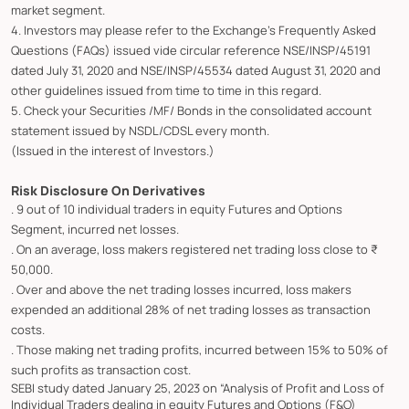
market segment.
4. Investors may please refer to the Exchange's Frequently Asked
Questions (FAQs) issued vide circular reference NSE/INSP/45191
dated July 31, 2020 and NSE/INSP/45534 dated August 31, 2020 and
other guidelines issued from time to time in this regard.
5. Check your Securities /MF/ Bonds in the consolidated account
statement issued by NSDL/CDSL every month.
(Issued in the interest of Investors.)
Risk Disclosure On Derivatives
. 9 out of 10 individual traders in equity Futures and Options
Segment, incurred net losses.
. On an average, loss makers registered net trading loss close to ₹
50,000.
. Over and above the net trading losses incurred, loss makers
expended an additional 28% of net trading losses as transaction
costs.
. Those making net trading profits, incurred between 15% to 50% of
such profits as transaction cost.
SEBI study dated January 25, 2023 on “Analysis of Profit and Loss of
Individual Traders dealing in equity Futures and Options (F&O)