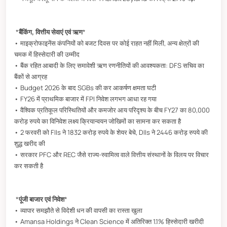
*
बैंकिंग, वित्तीय सेवाएं एवं ऋण
*
• माइक्रोफाइनेंस कंपनियों को बजट दिवस पर कोई राहत नहीं मिली, अन्य क्षेत्रों की
चमक में हिस्सेदारी की उम्मीद
• बैंक रहित आबादी के लिए समावेशी ऋण रणनीतियों की आवश्यकता: DFS सचिव का
बैंकों से आग्रह
• Budget 2026 के बाद SGBs की कर आकर्षण क्षमता घटी
• FY26 में प्राथमिक बाजार में FPI निवेश लगभग आधा रह गया
• वैश्विक प्रतिकूल परिस्थितियों और कमजोर आय परिदृश्य के बीच FY27 का 80,000
करोड़ रुपये का विनिवेश लक्ष्य क्रियान्वयन जोखिमों का सामना कर सकता है
• 2 फरवरी को FIIs ने 1832 करोड़ रुपये के शेयर बेचे, DIIs ने 2446 करोड़ रुपये की
शुद्ध खरीद की
• सरकार PFC और REC जैसे राज्य-स्वामित्व वाले वित्तीय संस्थानों के विलय पर विचार
कर सकती है
*
पूंजी बाजार एवं निवेश
*
• व्यापार समझौते से विदेशी धन की वापसी का रास्ता खुला
• Amansa Holdings ने Clean Science में अतिरिक्त 1.1% हिस्सेदारी खरीदी