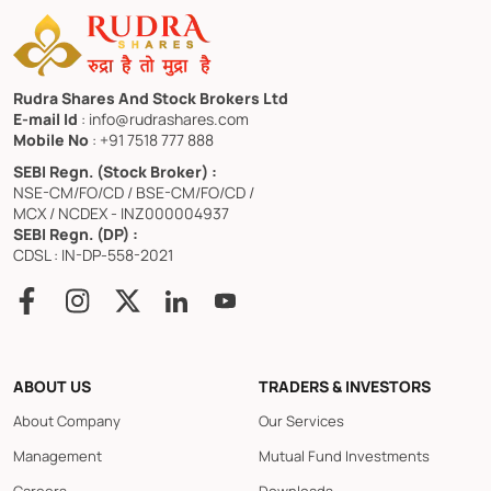
Rudra Shares And Stock Brokers Ltd
E-mail Id
: info@rudrashares.com
Mobile No
: +91 7518 777 888
SEBI Regn. (Stock Broker) :
NSE-CM/FO/CD / BSE-CM/FO/CD /
MCX / NCDEX - INZ000004937
SEBI Regn. (DP) :
CDSL : IN-DP-558-2021
ABOUT US
TRADERS & INVESTORS
About Company
Our Services
Management
Mutual Fund Investments