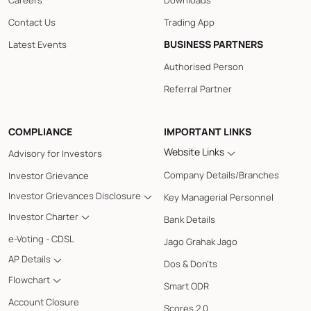
Careers
Downloads
Contact Us
Trading App
BUSINESS PARTNERS
Latest Events
Authorised Person
Referral Partner
COMPLIANCE
IMPORTANT LINKS
Website Links
Advisory for Investors
Company Details/Branches
Investor Grievance
Investor Grievances Disclosure
Key Managerial Personnel
Investor Charter
Bank Details
e-Voting - CDSL
Jago Grahak Jago
AP Details
Dos & Don'ts
Flowchart
Smart ODR
Account Closure
Scores 2.0