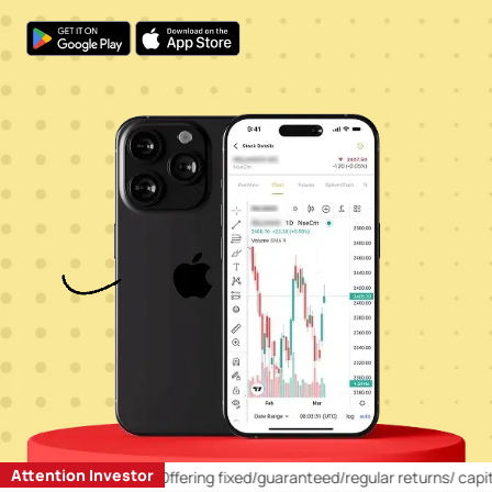
Attention Investor
l Investors:
1)
Offering fixed/guaranteed/regular returns/ capital pr