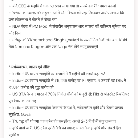
• यदि CEC के महाभियोग का प्रस्ताव लाया गया तो समर्थन करेंगे: ममता बनर्जी
• ‘परंपरा का उल्लंघन’: राहुल गांधी ने ओम बिरला को पत्र लिखकर आरोप लगाया कि
उन्हें लोकसभा में बोलने से रोका गया
• NDA बैठक में PM Modi ने संसदीय अनुशासन और सांसदों की सक्रिय भूमिका पर
जोर दिया
• मणिपुर को Y Khemchand Singh मुख्यमंत्री के रूप में मिलने की संभावना, Kuki
नेता Nemcha Kipgen और एक Naga नेता होंगे उपमुख्यमंत्री
*
अर्थव्यवस्था, व्यापार एवं नीति
*
• India–US व्यापार समझौते पर बाजारों में 9 महीनों की सबसे बड़ी तेजी
• India–US व्यापार समझौते से ₹5,236 करोड़ का FII प्रवाह; 3 फ़रवरी को DIIs ने
₹1,014 करोड़ की शुद्ध खरीद की
• US BTA के बाद भारत ने 70% निर्यात सौदों को मंजूरी दी; FIIs से अंडरवेट स्थिति पर
पुनर्विचार का आग्रह
• India–US व्यापार समझौता किसानों के पक्ष में; संवेदनशील कृषि और डेयरी उत्पाद
सुरक्षित: Goyal
• Trump की घोषणा एक फ्रेमवर्क समझौता; अगले 2–3 दिनों में संयुक्त बयान
• कृषि वार्ता जारी, US ट्रेड प्रतिनिधि का बयान; भारत ने कहा कृषि और डेयरी हित
सुरक्षित