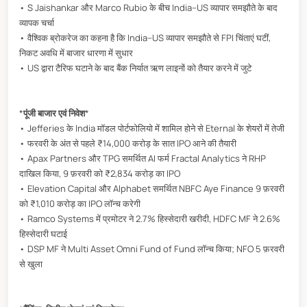
• S Jaishankar और Marco Rubio के बीच India–US व्यापार समझौते के बाद
व्यापक चर्चा
• वैश्विक ब्रोकरेज का कहना है कि India–US व्यापार समझौते से FPI चिंताएं घटीं,
निकट अवधि में बाजार धारणा में सुधार
• US द्वारा टैरिफ घटाने के बाद बैंक निर्यात ऋण लाइनों को तैयार करने में जुटे
*
पूंजी बाजार एवं निवेश
*
• Jefferies के India मॉडल पोर्टफोलियो में शामिल होने से Eternal के शेयरों में तेजी
• फरवरी के अंत से पहले ₹14,000 करोड़ के सात IPO आने की तैयारी
• Apax Partners और TPG समर्थित AI फर्म Fractal Analytics ने RHP
दाखिल किया, 9 फ़रवरी को ₹2,834 करोड़ का IPO
• Elevation Capital और Alphabet समर्थित NBFC Aye Finance 9 फ़रवरी
को ₹1,010 करोड़ का IPO लॉन्च करेगी
• Ramco Systems में प्रमोटर ने 2.7% हिस्सेदारी खरीदी, HDFC MF ने 2.6%
हिस्सेदारी घटाई
• DSP MF ने Multi Asset Omni Fund of Fund लॉन्च किया; NFO 5 फ़रवरी
से खुला