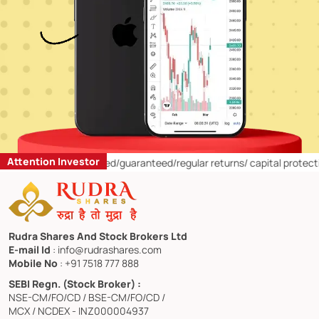
Attention Investor
rs:
1)
Offering fixed/guaranteed/regular returns/ capital protection sc
Rudra Shares And Stock Brokers Ltd
E-mail Id
: info@rudrashares.com
Mobile No
: +91 7518 777 888
SEBI Regn. (Stock Broker) :
NSE-CM/FO/CD / BSE-CM/FO/CD /
MCX / NCDEX - INZ000004937