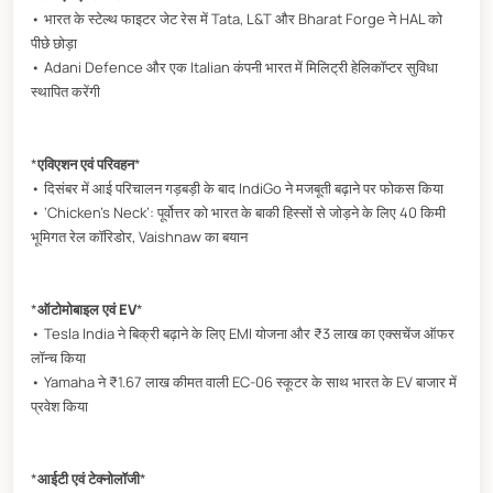
• भारत के स्टेल्थ फाइटर जेट रेस में Tata, L&T और Bharat Forge ने HAL को
पीछे छोड़ा
• Adani Defence और एक Italian कंपनी भारत में मिलिट्री हेलिकॉप्टर सुविधा
स्थापित करेंगी
*
एविएशन एवं परिवहन
*
• दिसंबर में आई परिचालन गड़बड़ी के बाद IndiGo ने मजबूती बढ़ाने पर फोकस किया
• ‘Chicken’s Neck’: पूर्वोत्तर को भारत के बाकी हिस्सों से जोड़ने के लिए 40 किमी
भूमिगत रेल कॉरिडोर, Vaishnaw का बयान
*
ऑटोमोबाइल एवं EV
*
• Tesla India ने बिक्री बढ़ाने के लिए EMI योजना और ₹3 लाख का एक्सचेंज ऑफर
लॉन्च किया
• Yamaha ने ₹1.67 लाख कीमत वाली EC-06 स्कूटर के साथ भारत के EV बाजार में
प्रवेश किया
*
आईटी एवं टेक्नोलॉजी
*