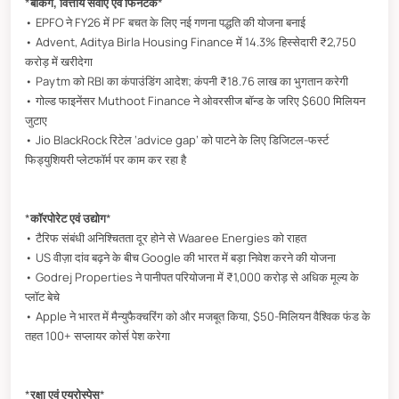
*
बैंकिंग, वित्तीय सेवाएं एवं फिनटेक
*
• EPFO ने FY26 में PF बचत के लिए नई गणना पद्धति की योजना बनाई
• Advent, Aditya Birla Housing Finance में 14.3% हिस्सेदारी ₹2,750
करोड़ में खरीदेगा
• Paytm को RBI का कंपाउंडिंग आदेश; कंपनी ₹18.76 लाख का भुगतान करेगी
• गोल्ड फाइनेंसर Muthoot Finance ने ओवरसीज बॉन्ड के जरिए $600 मिलियन
जुटाए
• Jio BlackRock रिटेल ‘advice gap’ को पाटने के लिए डिजिटल-फर्स्ट
फिड्युशियरी प्लेटफॉर्म पर काम कर रहा है
*
कॉरपोरेट एवं उद्योग
*
• टैरिफ संबंधी अनिश्चितता दूर होने से Waaree Energies को राहत
• US वीज़ा दांव बढ़ने के बीच Google की भारत में बड़ा निवेश करने की योजना
• Godrej Properties ने पानीपत परियोजना में ₹1,000 करोड़ से अधिक मूल्य के
प्लॉट बेचे
• Apple ने भारत में मैन्युफैक्चरिंग को और मजबूत किया, $50-मिलियन वैश्विक फंड के
तहत 100+ सप्लायर कोर्स पेश करेगा
*
रक्षा एवं एयरोस्पेस
*