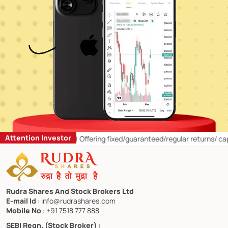
Attention Investor
ail Investors:
1)
Offering fixed/guaranteed/regular returns/ capital p
Rudra Shares And Stock Brokers Ltd
E-mail Id
: info@rudrashares.com
Mobile No
: +91 7518 777 888
SEBI Regn. (Stock Broker) :