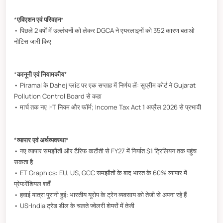
*
एविएशन एवं परिवहन
*
• पिछले 2 वर्षों में उल्लंघनों को लेकर DGCA ने एयरलाइनों को 352 कारण बताओ
नोटिस जारी किए
*
कानूनी एवं नियामकीय
*
• Piramal के Dahej प्लांट पर एक सप्ताह में निर्णय लें: सुप्रीम कोर्ट ने Gujarat
Pollution Control Board से कहा
• मार्च तक नए I-T नियम और फॉर्म; Income Tax Act 1 अप्रैल 2026 से प्रभावी
*
व्यापार एवं अर्थव्यवस्था
*
• नए व्यापार समझौतों और टैरिफ कटौती से FY27 में निर्यात $1 ट्रिलियन तक पहुंच
सकता है
• ET Graphics: EU, US, GCC समझौतों के बाद भारत के 60% व्यापार में
प्रेफरेंशियल शर्तें
• हवाई यात्रा पुरानी हुई: भारतीय यूरोप के ट्रेन व्यवसाय को तेजी से अपना रहे हैं
• US-India ट्रेड डील के चलते ज्वेलरी शेयरों में तेजी