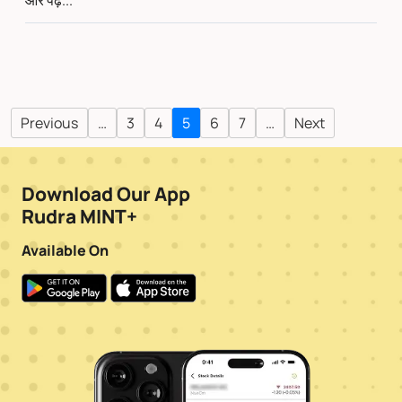
और पढ़ें...
Previous
…
3
4
5
6
7
…
Next
Download Our App
Rudra MINT+
Available On