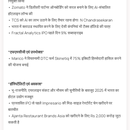
नियुक्त किया
• Zomato ने डिलीवरी पार्टनर ऑनबोर्डिंग को सरल बनाने के लिए AI-संचालित
हॉटलाइन लॉन्च की
• TCS को AI का लाभ उठाने के लिए तैयार रहना होगा: N Chandrasekaran
• भारत में क्लाउड स्थापित करने के लिए देसी कंपनियां भी टैक्स हॉलिडे की पात्र
• Fractal Analytics IPO पहले दिन 9% सब्सक्राइब
*
एफएमसीजी एवं उपभोक्ता
*
• Marico ने वियतनामी DTC फर्म Skinetiq में 75% इक्विटी हिस्सेदारी हासिल करने
की योजना बनाई
*
हॉस्पिटैलिटी एवं अवकाश
*
• भू-राजनीति, एयरलाइन संकट और मौसम की चुनौतियों के बावजूद 2025 में भारत का
होटल उद्योग मजबूत
• प्रस्तावित IPO से पहले Impresario की मिड-साइज़ रेस्टोरेंट चेन खरीदने पर
बातचीत
• Ajanta Restaurant Brands Asia को खरीदने के लिए Rs 2,000 करोड़ जुटा
सकती है