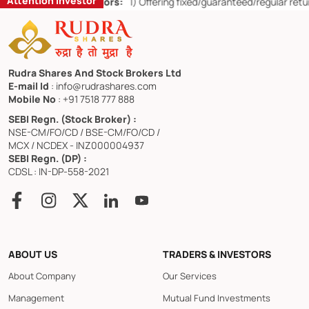
Attention Investor
 for Retail Investors:
1)
Offering fixed/guaranteed/regular returns/ c
Rudra Shares And Stock Brokers Ltd
E-mail Id
: info@rudrashares.com
Mobile No
: +91 7518 777 888
SEBI Regn. (Stock Broker) :
NSE-CM/FO/CD / BSE-CM/FO/CD /
MCX / NCDEX - INZ000004937
SEBI Regn. (DP) :
CDSL : IN-DP-558-2021
ABOUT US
TRADERS & INVESTORS
About Company
Our Services
Management
Mutual Fund Investments