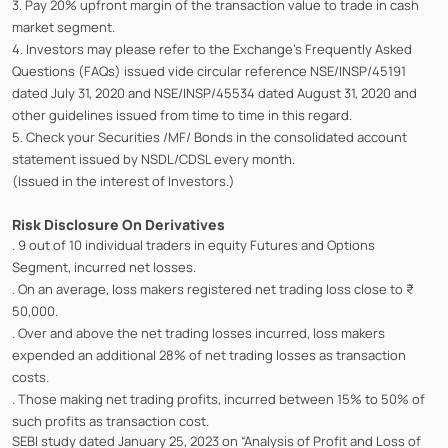
3. Pay 20% upfront margin of the transaction value to trade in cash
market segment.
4. Investors may please refer to the Exchange's Frequently Asked
Questions (FAQs) issued vide circular reference NSE/INSP/45191
dated July 31, 2020 and NSE/INSP/45534 dated August 31, 2020 and
other guidelines issued from time to time in this regard.
5. Check your Securities /MF/ Bonds in the consolidated account
statement issued by NSDL/CDSL every month.
(Issued in the interest of Investors.)
Risk Disclosure On Derivatives
. 9 out of 10 individual traders in equity Futures and Options
Segment, incurred net losses.
. On an average, loss makers registered net trading loss close to ₹
50,000.
. Over and above the net trading losses incurred, loss makers
expended an additional 28% of net trading losses as transaction
costs.
. Those making net trading profits, incurred between 15% to 50% of
such profits as transaction cost.
SEBI study dated January 25, 2023 on “Analysis of Profit and Loss of