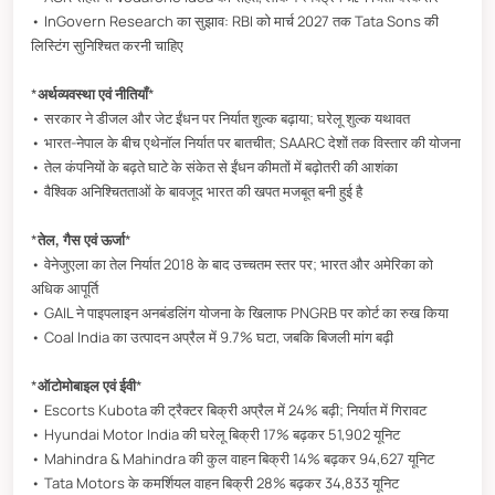
• InGovern Research का सुझाव: RBI को मार्च 2027 तक Tata Sons की
लिस्टिंग सुनिश्चित करनी चाहिए
*
अर्थव्यवस्था एवं नीतियाँ
*
• सरकार ने डीजल और जेट ईंधन पर निर्यात शुल्क बढ़ाया; घरेलू शुल्क यथावत
• भारत-नेपाल के बीच एथेनॉल निर्यात पर बातचीत; SAARC देशों तक विस्तार की योजना
• तेल कंपनियों के बढ़ते घाटे के संकेत से ईंधन कीमतों में बढ़ोतरी की आशंका
• वैश्विक अनिश्चितताओं के बावजूद भारत की खपत मजबूत बनी हुई है
*
तेल, गैस एवं ऊर्जा
*
• वेनेजुएला का तेल निर्यात 2018 के बाद उच्चतम स्तर पर; भारत और अमेरिका को
अधिक आपूर्ति
• GAIL ने पाइपलाइन अनबंडलिंग योजना के खिलाफ PNGRB पर कोर्ट का रुख किया
• Coal India का उत्पादन अप्रैल में 9.7% घटा, जबकि बिजली मांग बढ़ी
*
ऑटोमोबाइल एवं ईवी
*
• Escorts Kubota की ट्रैक्टर बिक्री अप्रैल में 24% बढ़ी; निर्यात में गिरावट
• Hyundai Motor India की घरेलू बिक्री 17% बढ़कर 51,902 यूनिट
• Mahindra & Mahindra की कुल वाहन बिक्री 14% बढ़कर 94,627 यूनिट
• Tata Motors के कमर्शियल वाहन बिक्री 28% बढ़कर 34,833 यूनिट