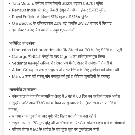
• Tata Motors पैसेंजर वाहन बिक्री 31.12% बढ़कर 59,701 यूनिट
• Renault India की घरेलू बिक्री दोगुने से अधिक होकर 5,413 यूनिट
• Royal Enfield की बिक्री 31% बढ़कर 1,13,164 यूनिट
• Ola Electric के रजिस्ट्रेशन 20% बढ़े, जबकि 2W EV बाजार में गिरावट
• ईवी सेक्टर ने नए वित्त वर्ष की मजबूत शुरुआत की
*
कॉर्पोरेट एवं उद्योग
*
• Hindustan Laboratories और RK Steel को IPO के लिए SEBI की मंजूरी
• Coforge ने NCLT मंजूरी के बाद Cigniti का अधिग्रहण पूरा किया
• Vedanta महत्वपूर्ण खनिज और रेयर अर्थ मैग्नेट क्षेत्र में प्रवेश की तैयारी में
• Adani Group ने संचालन सुधार और तेज निर्णय के लिए पुनर्गठन की घोषणा की
• Maruti कारों की घरेलू मांग मजबूत बनी हुई है, वैश्विक चुनौतियों के बावजूद
*
राजनीति एवं शासन
*
• कोलकाता के केंद्रीय व्यापारिक क्षेत्र में 3 मई से 60 दिन का प्रतिबंधात्मक आदेश
• सुप्रीम कोर्ट आज TMC की याचिका पर सुनवाई करेगा (मतगणना स्टाफ निर्देश
मामला)
• भाजपा राज्य चुनावों के बाद यूपी और बिहार पर फोकस बढ़ा रही है
• राहुल गांधी ने LPG मूल्य वृद्धि की आलोचना की; पेट्रोल-डीजल महंगा होने की चेतावनी
• पश्चिम बंगाल में EC के आदेश के बाद कुछ बूथों पर पुनर्मतदान जारी