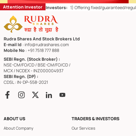
Attention Investor
Don’ts for Retail Investors:
1)
Offering fixed/guaranteed/regular ret
Rudra Shares And Stock Brokers Ltd
E-mail Id
: info@rudrashares.com
Mobile No
: +91 7518 777 888
SEBI Regn. (Stock Broker) :
NSE-CM/FO/CD / BSE-CM/FO/CD /
MCX / NCDEX - INZ000004937
SEBI Regn. (DP) :
CDSL : IN-DP-558-2021
ABOUT US
TRADERS & INVESTORS
About Company
Our Services