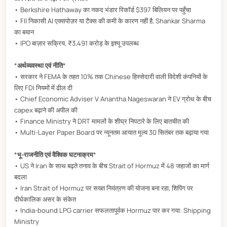
• Berkshire Hathaway का नकद भंडार रिकॉर्ड $397 बिलियन पर पहुँचा
• FII निकासी AI एक्सपोज़र या टैक्स की कमी के कारण नहीं है, Shankar Sharma
का बयान
• IPO बाज़ार सक्रिय, ₹3,491 करोड़ के इश्यू उपलब्ध
*
अर्थव्यवस्था एवं नीति
*
• सरकार ने FEMA के तहत 10% तक Chinese हिस्सेदारी वाली विदेशी कंपनियों के
लिए FDI नियमों में ढील दी
• Chief Economic Adviser V Anantha Nageswaran ने EV ग्रोथ के बीच
capex बढ़ाने की अपील की
• Finance Ministry ने DRT मामलों के शीघ्र निपटारे के लिए बातचीत की
• Multi-Layer Paper Board पर न्यूनतम आयात मूल्य 30 सितंबर तक बढ़ाया गया
*
भू-राजनीति एवं वैश्विक घटनाक्रम
*
• US ने Iran के साथ बढ़ते तनाव के बीच Strait of Hormuz में 48 जहाजों का मार्ग
बदला
• Iran Strait of Hormuz पर सख्त नियंत्रण की योजना बना रहा, शिपिंग पर
दीर्घकालिक असर के संकेत
• India-bound LPG carrier सफलतापूर्वक Hormuz पार कर गया: Shipping
Ministry