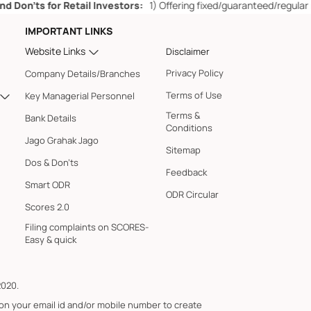
for Retail Investors:
1)
Offering fixed/guaranteed/regular returns/ c
IMPORTANT LINKS
Website Links
Disclaimer
Privacy Policy
Company Details/Branches
Terms of Use
Key Managerial Personnel
Terms &
Bank Details
Conditions
Jago Grahak Jago
Sitemap
Dos & Don'ts
Feedback
Smart ODR
ODR Circular
Scores 2.0
Filing complaints on SCORES-
Easy & quick
2020.
 on your email id and/or mobile number to create