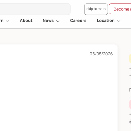
skip to main
Become a
rn
About
News
Careers
Location
06/05/2026
*वित