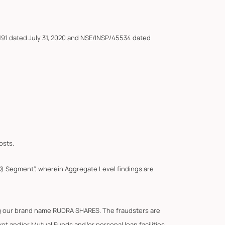
191 dated July 31, 2020 and NSE/INSP/45534 dated
osts.
F&O) Segment”, wherein Aggregate Level findings are
ing our brand name RUDRA SHARES. The fraudsters are
t and/or Mutual Funds and/or personal loan facilities.