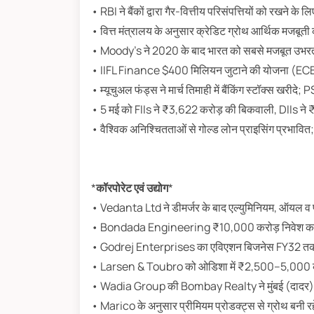
• RBI ने बैंकों द्वारा गैर-वित्तीय परिसंपत्तियों को रखने के
• वित्त मंत्रालय के अनुसार क्रेडिट ग्रोथ आर्थिक मजबूती
• Moody's ने 2020 के बाद भारत को सबसे मजबूत उभरती
• IIFL Finance $400 मिलियन जुटाने की योजना (ECB 
• म्यूचुअल फंड्स ने मार्च तिमाही में बैंकिंग स्टॉक्स खरीदे
• 5 मई को FIIs ने ₹3,622 करोड़ की बिकवाली, DIIs ने
• वैश्विक अनिश्चितताओं से गोल्ड लोन प्राइसिंग प्रभाव
*
कॉरपोरेट एवं उद्योग
*
• Vedanta Ltd ने डीमर्जर के बाद एल्युमिनियम, ऑयल व पा
• Bondada Engineering ₹10,000 करोड़ निवेश कर 25 
• Godrej Enterprises का एविएशन बिजनेस FY32 तक 
• Larsen & Toubro को ओडिशा में ₹2,500–5,000 करो
• Wadia Group की Bombay Realty ने मुंबई (दादर) में 
• Marico के अनुसार प्रीमियम प्रोडक्ट्स से ग्रोथ बनी रह