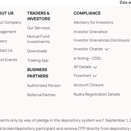
Dos and Don’ts 
OUT US
TRADERS &
COMPLIANCE
INVESTORS
ut Company
Advisory for Investors
Our Services
agement
Investor Grievance
Mutual Fund
Investor Grievances Disclosure
eers
Investments
Investor Charter
tact Us
Downloads
e-Voting - CDSL
est Events
Trading App
AP Details
BUSINESS
Flowchart
PARTNERS
Account Closure
Authorised Person
Rudra Registration Details
Referral Partner
lients only by way of pledge in the depository system w.e.f. September 1, 
k broker/depository participant and receive OTP directly from depository