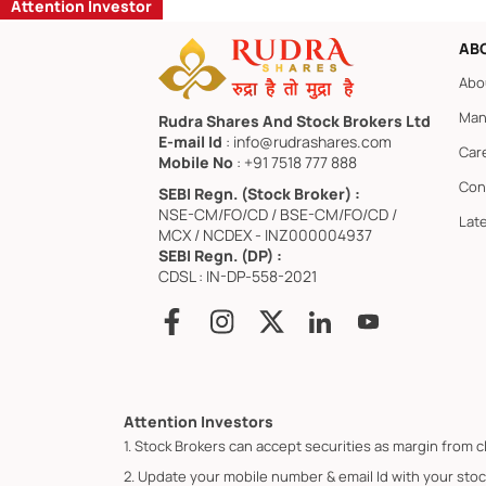
Attention Investor
AB
Abo
Man
Rudra Shares And Stock Brokers Ltd
E-mail Id
: info@rudrashares.com
Car
Mobile No
: +91 7518 777 888
Con
SEBI Regn. (Stock Broker) :
NSE-CM/FO/CD / BSE-CM/FO/CD /
Lat
MCX / NCDEX - INZ000004937
SEBI Regn. (DP) :
CDSL : IN-DP-558-2021
Attention Investors
1. Stock Brokers can accept securities as margin from c
2. Update your mobile number & email Id with your stoc