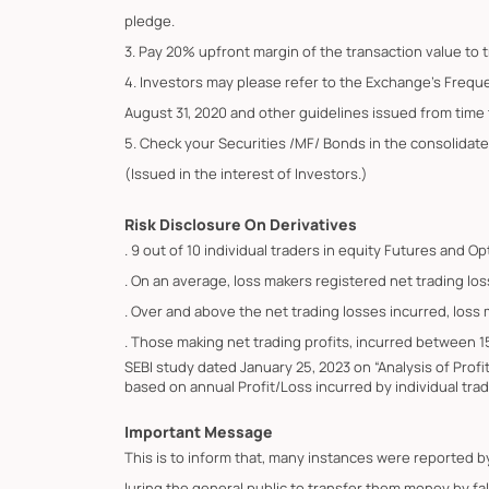
pledge.
3. Pay 20% upfront margin of the transaction value to 
4. Investors may please refer to the Exchange's Frequ
August 31, 2020 and other guidelines issued from time t
5. Check your Securities /MF/ Bonds in the consolid
(Issued in the interest of Investors.)
Risk Disclosure On Derivatives
. 9 out of 10 individual traders in equity Futures and 
. On an average, loss makers registered net trading los
. Over and above the net trading losses incurred, loss
. Those making net trading profits, incurred between 1
SEBI study dated January 25, 2023 on “Analysis of Prof
based on annual Profit/Loss incurred by individual trad
Important Message
This is to inform that, many instances were reported 
luring the general public to transfer them money by fa