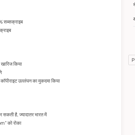
औ
 सब्सक्राइब
क्राइब
P
स खारिज किया
गे
पीराइट उल्लंघन का मुकदमा किया
कती है, ज्यादातर भारत में
dom” को रोका