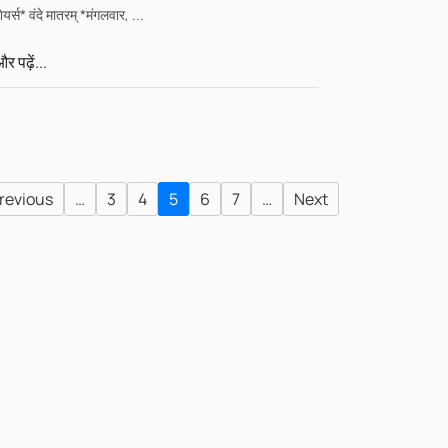
शेयर्स* वंदे मातरम् *मंगलवार, ...
र पढ़ें...
revious
…
3
4
5
6
7
…
Next