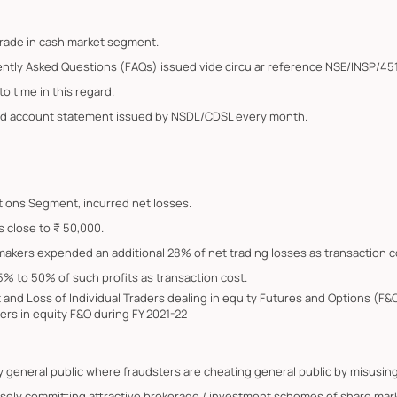
trade in cash market segment.
ently Asked Questions (FAQs) issued vide circular reference NSE/INSP/45
o time in this regard.
ated account statement issued by NSDL/CDSL every month.
Options Segment, incurred net losses.
s close to ₹ 50,000.
 makers expended an additional 28% of net trading losses as transaction c
5% to 50% of such profits as transaction cost.
it and Loss of Individual Traders dealing in equity Futures and Options (
ers in equity F&O during FY 2021-22
by general public where fraudsters are cheating general public by misus
lsely committing attractive brokerage / investment schemes of share marke