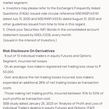
market segment.
4. Investors may please refer to the Exchange's Frequently Asked
Questions (FAQs) issued vide circular reference NSE/INSP/45191
dated July 31, 2020 and NSE/INSP/45534 dated August 31, 2020 and
other guidelines issued from time to time in this regard.
5. Check your Securities /MF/ Bonds in the consolidated account
statement issued by NSDL/CDSL every month.
(Issued in the interest of Investors.)
Risk Disclosure On Derivatives
. 9 out of 10 individual traders in equity Futures and Options
Segment, incurred net losses.
. On an average, loss makers registered net trading loss close to ₹
50,000.
. Over and above the net trading losses incurred, loss makers
expended an additional 28% of net trading losses as transaction
costs.
. Those making net trading profits, incurred between 15% to 50% of
such profits as transaction cost.
SEBI study dated January 25, 2023 on “Analysis of Profit and Loss of
Individual Traders dealing in equity Futures and Options (F&O)