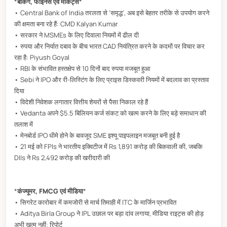
*
बैंकिंग, फाइनेंस एवं मार्केट्स
*
• Central Bank of India तरलता से ‘समृद्ध’, अब इसे बेहतर तरीके से उपयोग करने
की क्षमता बना रहे हैं: CMD Kalyan Kumar
• सरकार ने MSMEs के लिए दिवाला नियमों में ढील दी
• रुपया और निर्यात दबाव के बीच भारत CAD नियंत्रित करने के कदमों पर विचार कर
रहा है: Piyush Goyal
• RBI के संभावित हस्तक्षेप से 10 दिनों बाद रुपया मजबूत हुआ
• Sebi ने IPO और री-लिस्टिंग के लिए प्राइस डिस्कवरी नियमों में बदलाव का प्रस्ताव
दिया
• विदेशी निवेशक लगातार वित्तीय शेयरों से पैसा निकाल रहे हैं
• Vedanta अपने $5.5 बिलियन कर्ज संकट को खत्म करने के लिए बड़े समाधान की
तलाश में
• मेनबोर्ड IPO धीमे होने के बावजूद SME इश्यू पाइपलाइन मजबूत बनी हुई है
• 21 मई को FPIs ने भारतीय इक्विटीज में Rs 1,891 करोड़ की बिकवाली की, जबकि
DIIs ने Rs 2,492 करोड़ की खरीदारी की
*
कंज्यूमर, FMCG एवं मीडिया
*
• सिगरेट कारोबार में कमजोरी से मार्च तिमाही में ITC के मार्जिन प्रभावित
• Aditya Birla Group ने IPL उछाल पर बड़ा दांव लगाया, मीडिया राइट्स की होड़
अभी खत्म नहीं: रिपोर्ट