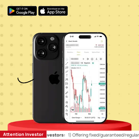
Attention Investor
n’ts for Retail Investors:
1)
Offering fixed/guaranteed/regular return