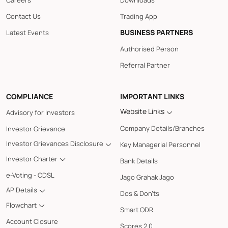
Careers
Downloads
Contact Us
Trading App
BUSINESS PARTNERS
Latest Events
Authorised Person
Referral Partner
COMPLIANCE
IMPORTANT LINKS
Website Links
Advisory for Investors
Company Details/Branches
Investor Grievance
Investor Grievances Disclosure
Key Managerial Personnel
Investor Charter
Bank Details
e-Voting - CDSL
Jago Grahak Jago
AP Details
Dos & Don'ts
Flowchart
Smart ODR
Account Closure
Scores 2.0