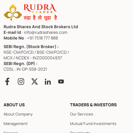
Rudra Shares And Stock Brokers Ltd
E-mail Id
: info@rudrashares.com
Mobile No
: +91 7518 777 888
SEBI Regn. (Stock Broker) :
NSE-CM/FO/CD / BSE-CM/FO/CD /
MCX / NCDEX - INZ000004937
SEBI Regn. (DP) :
CDSL : IN-DP-558-2021
ABOUT US
TRADERS & INVESTORS
About Company
Our Services
Management
Mutual Fund Investments