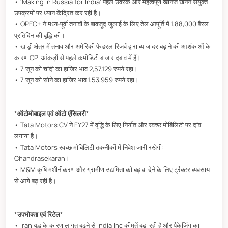
• 'Making in Russia for India' पहल उर्वरक और महत्वपूर्ण खनिज खनन संयुक्त
उपक्रमों पर ध्यान केंद्रित कर रही है।
• OPEC+ ने मध्य-पूर्वी तनावों के बावजूद जुलाई के लिए तेल आपूर्ति में 1,88,000 बैरल
प्रतिदिन की वृद्धि की।
• खाड़ी क्षेत्र में तनाव और अमेरिकी फेडरल रिजर्व द्वारा ब्याज दर बढ़ाने की आशंकाओं के
कारण CPI आंकड़ों से पहले कमोडिटी बाजार दबाव में हैं।
• 7 जून को चांदी का हाजिर भाव 2,57,129 रुपये रहा।
• 7 जून को सोने का हाजिर भाव 1,53,959 रुपये रहा।
*
ऑटोमोबाइल एवं ऑटो एंसिलरी
*
• Tata Motors CV ने FY27 में वृद्धि के लिए निर्यात और स्वच्छ मोबिलिटी पर दांव
लगाया है।
• Tata Motors स्वच्छ मोबिलिटी तकनीकों में निवेश जारी रखेगी:
Chandrasekaran।
• M&M कृषि मशीनीकरण और ग्रामीण उद्यमिता को बढ़ावा देने के लिए ट्रैक्टर व्यवसाय
से आगे बढ़ रही है।
*
उपभोक्ता एवं रिटेल
*
• Iran युद्ध के कारण लागत बढ़ने से India Inc कीमतें बढ़ा रही है और पैकेजिंग का