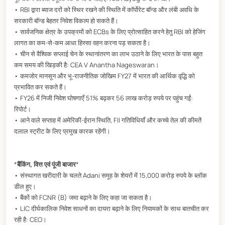
• RBI द्वारा ब्याज दरों को स्थिर रखने की स्थिति में कॉर्पोरेट बॉन्ड और लंबी अवधि के
सरकारी बॉन्ड बेहतर निवेश विकल्प हो सकते हैं।
• सार्वजनिक क्षेत्र के उपक्रमों को ECBs के लिए प्रोत्साहित करने हेतु RBI को हेजिंग
लागत का कम-से-कम आधा हिस्सा वहन करना पड़ सकता है।
• चीन से वैश्विक सप्लाई चेन के स्थानांतरण का लाभ उठाने के लिए भारत के पास बहुत
कम समय की खिड़की है: CEA V Anantha Nageswaran।
• कमजोर मानसून और भू-राजनीतिक जोखिम FY27 में भारत की आर्थिक वृद्धि को
प्रभावित कर सकते हैं।
• FY26 में निजी निवेश घोषणाएँ 51% बढ़कर 56 लाख करोड़ रुपये पर पहुंच गईं:
रिपोर्ट।
• आने वाले सप्ताह में अमेरिकी-ईरान स्थिति, FII गतिविधियाँ और कच्चे तेल की कीमतें
दलाल स्ट्रीट के लिए प्रमुख कारक रहेंगी।
*
बैंकिंग, वित्त एवं पूंजी बाजार
*
• संस्थागत खरीदारी के चलते Adani समूह के शेयरों में 15,000 करोड़ रुपये के ब्लॉक
डील हुए।
• बैंकों को FCNR (B) जमा बढ़ाने के लिए कहा जा सकता है।
• LIC दीर्घकालिक निवेश साधनों का दायरा बढ़ाने के लिए नियामकों के साथ बातचीत कर
रही है: CEO।