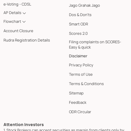
e-Voting - CDSL
Jago Grahak Jago
AP Details
Dos & Don'ts
Flowchart
Smart ODR
Account Closure
Scores 2.0
Rudra Registration Details
Filing complaints on SCORES-
Easy & quick
Disclaimer
Privacy Policy
Terms of Use
Terms & Conditions
Sitemap
Feedback
ODR Circular
Attention Investors
1. Stock Brokers can accept securities as margin from clients only by