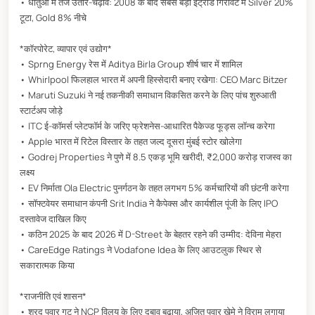
• धातुओं में तेज उतार-चढ़ाव: 2008 के बाद सबसे बड़ी इंट्राडे गिरावट में Silver 20%
टूटा, Gold 8% नीचे
*कॉरपोरेट, व्यापार एवं उद्योग*
• Sprng Energy रेस में Aditya Birla Group शीर्ष चार में शामिल
• Whirlpool फिलहाल भारत में अपनी हिस्सेदारी बनाए रखेगा: CEO Marc Bitzer
• Maruti Suzuki ने नई तकनीकी समाधान विकसित करने के लिए पांच शुरुआती
स्टार्टअप जोड़े
• ITC ई-कॉमर्स प्लेटफॉर्म के जरिए फ्रेशनेस-आधारित पैकेज्ड फूड्स लॉन्च करेगा
• Apple भारत में रिटेल विस्तार के तहत जल्द दूसरा मुंबई स्टोर खोलेगा
• Godrej Properties ने पुणे में 8.5 एकड़ भूमि खरीदी, ₹2,000 करोड़ राजस्व का
लक्ष्य
• EV निर्माता Ola Electric पुनर्गठन के तहत लगभग 5% कर्मचारियों की छंटनी करेगा
• सॉफ्टवेयर समाधान कंपनी Srit India ने कैपेक्स और कार्यशील पूंजी के लिए IPO
दस्तावेज दाखिल किए
• कठिन 2025 के बाद 2026 में D-Street के बेहतर रहने की उम्मीद: देविना मेहरा
• CareEdge Ratings ने Vodafone Idea के लिए आउटलुक स्थिर से
सकारात्मक किया
*राजनीति एवं शासन*
• शरद पवार गुट ने NCP विलय के लिए दबाव बढ़ाया, अजित पवार खेमे ने विराम लगाया