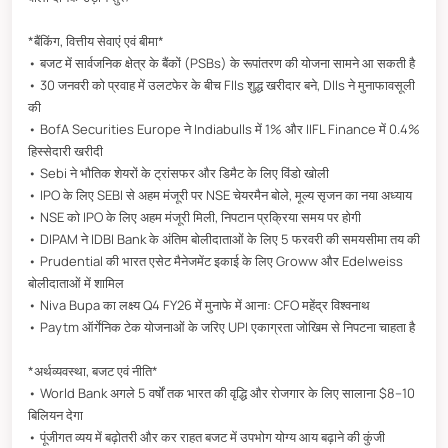
*बैंकिंग, वित्तीय सेवाएं एवं बीमा*
• बजट में सार्वजनिक क्षेत्र के बैंकों (PSBs) के रूपांतरण की योजना सामने आ सकती है
• 30 जनवरी को प्रवाह में उलटफेर के बीच FIIs शुद्ध खरीदार बने, DIIs ने मुनाफावसूली
की
• BofA Securities Europe ने Indiabulls में 1% और IIFL Finance में 0.4%
हिस्सेदारी खरीदी
• Sebi ने भौतिक शेयरों के ट्रांसफर और डिमैट के लिए विंडो खोली
• IPO के लिए SEBI से अहम मंजूरी पर NSE चेयरमैन बोले, मूल्य सृजन का नया अध्याय
• NSE को IPO के लिए अहम मंजूरी मिली, निपटान प्रक्रिया समय पर होगी
• DIPAM ने IDBI Bank के अंतिम बोलीदाताओं के लिए 5 फरवरी की समयसीमा तय की
• Prudential की भारत एसेट मैनेजमेंट इकाई के लिए Groww और Edelweiss
बोलीदाताओं में शामिल
• Niva Bupa का लक्ष्य Q4 FY26 में मुनाफे में आना: CFO महेंद्र विश्वनाथ
• Paytm ऑर्गेनिक टेक योजनाओं के जरिए UPI एकाग्रता जोखिम से निपटना चाहता है
*अर्थव्यवस्था, बजट एवं नीति*
• World Bank अगले 5 वर्षों तक भारत की वृद्धि और रोजगार के लिए सालाना $8–10
बिलियन देगा
• पूंजीगत व्यय में बढ़ोतरी और कर राहत बजट में उपभोग योग्य आय बढ़ाने की कुंजी