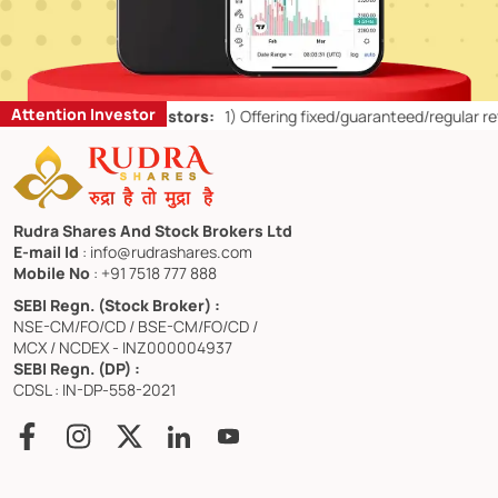
Attention Investor
s for Retail Investors:
1)
Offering fixed/guaranteed/regular returns/
Rudra Shares And Stock Brokers Ltd
E-mail Id
: info@rudrashares.com
Mobile No
: +91 7518 777 888
SEBI Regn. (Stock Broker) :
NSE-CM/FO/CD / BSE-CM/FO/CD /
MCX / NCDEX - INZ000004937
SEBI Regn. (DP) :
CDSL : IN-DP-558-2021